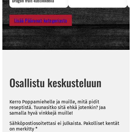
Dragon fruit-kastikkeella
Lisää Pääruoat-kategoriasta
Osallistu keskusteluun
Kerro Poppamiehelle ja muille, mitä pidit
reseptistä. Tuunasitko sitä ehkä jotenkin? Jaa
samalla hyvä vinkkejä muille!
Sähköpostiosoitettasi ei julkaista.
Pakolliset kentät
on merkitty
*