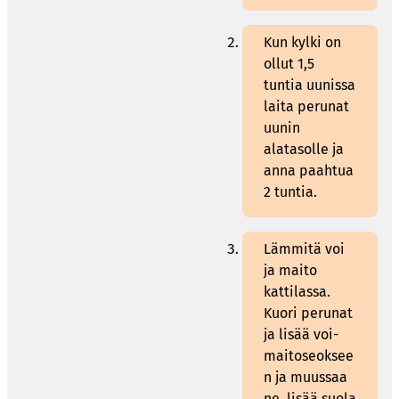
Kun kylki on
ollut 1,5
tuntia uunissa
laita perunat
uunin
alatasolle ja
anna paahtua
2 tuntia.
Lämmitä voi
ja maito
kattilassa.
Kuori perunat
ja lisää voi-
maitoseoksee
n ja muussaa
ne, lisää suola