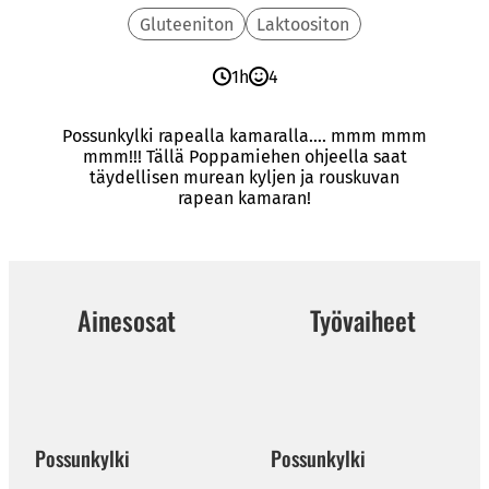
Gluteeniton
Laktoositon
1h
4
Possunkylki rapealla kamaralla…. mmm mmm
mmm!!! Tällä Poppamiehen ohjeella saat
täydellisen murean kyljen ja rouskuvan
rapean kamaran!
Ainesosat
Työvaiheet
Possunkylki
Possunkylki