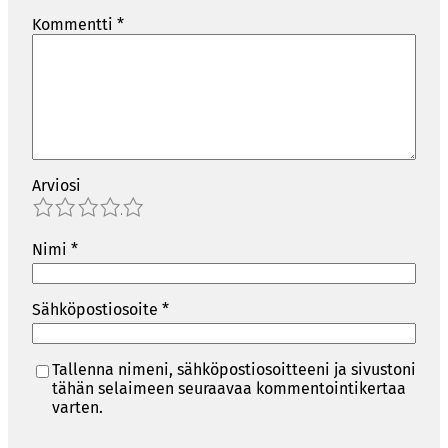
Kommentti
*
Arviosi
1
2
3
4
5
Nimi
*
Sähköpostiosoite
*
Tallenna nimeni, sähköpostiosoitteeni ja sivustoni
tähän selaimeen seuraavaa kommentointikertaa
varten.