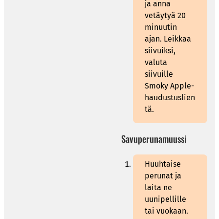
ja anna
vetäytyä 20
minuutin
ajan. Leikkaa
siivuiksi,
valuta
siivuille
Smoky Apple-
haudustuslien
tä.
Savuperunamuussi
Huuhtaise
perunat ja
laita ne
uunipellille
tai vuokaan.