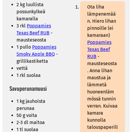
2 kg luullista
Ota liha
possunkylkeä
lämpenemää
kamaralla
n. Hiero lihan
3 rkl
Poppamies
pinnoille (ei
Texas Beef RUB
-
kamaraan)
mausteseosta
Poppamies
1 pullo
Poppamies
Texas Beef
Smoky Apple BBQ
-
RUB
-
grillikastiketta
mausteseosta
vettä
. Anna lihan
1 rkl suolaa
maustua ja
lämmetä
Savuperunamuusi
huoneenläm
mössä tunnin
1 kg jauhoista
verran. Kuivaa
perunaa
kamara
50 g voita
kunnolla
2-3 dl maitoa
talouspaperill
1 tl suolaa