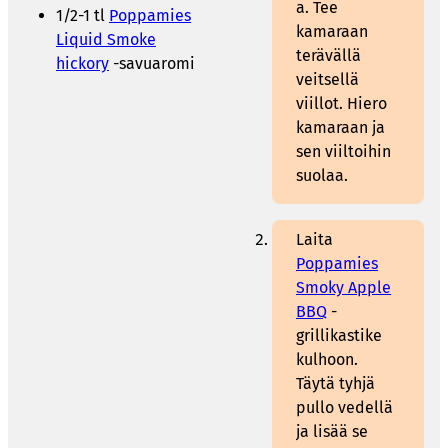
a. Tee
1/2-1 tl
Poppamies
kamaraan
Liquid Smoke
terävällä
hickory
-savuaromi
veitsellä
viillot. Hiero
kamaraan ja
sen viiltoihin
suolaa.
Laita
Poppamies
Smoky Apple
BBQ
-
grillikastike
kulhoon.
Täytä tyhjä
pullo vedellä
ja lisää se