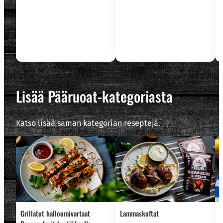
L
n
Lisää Pääruoat-kategoriasta
Katso lisää saman kategorian reseptejä.
Grillatut halloumivartaat
Lammaskoftat
R