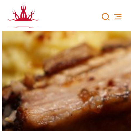
Siirry
sisältöön