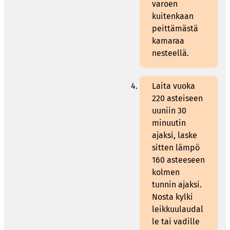
varoen
kuitenkaan
peittämästä
kamaraa
nesteellä.
Laita vuoka
220 asteiseen
uuniin 30
minuutin
ajaksi, laske
sitten lämpö
160 asteeseen
kolmen
tunnin ajaksi.
Nosta kylki
leikkuulaudal
le tai vadille