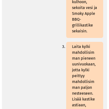
kulhoon,
sekoita vesi ja
Smoky Apple
BBQ-
grillikastike
sekaisin.
Laita kylki
mahdollisim
man pieneen
uunivuokaan,
jotta kylki
peittyy
mahdollisim
man paljon
nesteeseen.
Lisää kastike
astiaan,