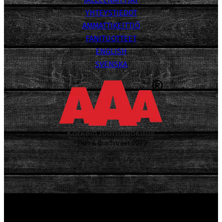
YHTEYSTIEDOT
AMMATTIKEITTIÖ
FANITUOTTEET
ENGLISH
SVENSKA