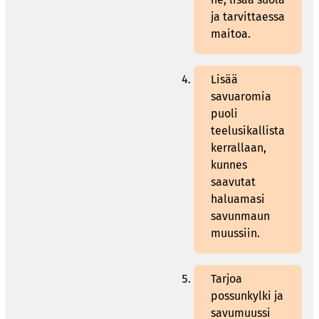
ja tarvittaessa
maitoa.
Lisää
savuaromia
puoli
teelusikallista
kerrallaan,
kunnes
saavutat
haluamasi
savunmaun
muussiin.
Tarjoa
possunkylki ja
savumuussi