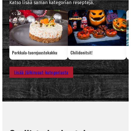
Katso lisää saman kategorian reseptejä.
Porkkala-tuorejuustokakku
Chilidonitsit!
S
Lisää Jälkiruoat-kategoriasta