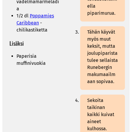
vadelmamarmeladi
ella
a
piparimurua.
1/2 dl
Poppamies
Caribbean
-
chilikastiketta
Tähän käyvät
myös muut
Lisäksi
keksit, mutta
joulupiparista
Paperisia
tulee sellaista
muffinivuokia
Runebergin
makumaailm
aan sopivaa.
Sekoita
taikinan
kaikki kuivat
aineet
kulhossa.