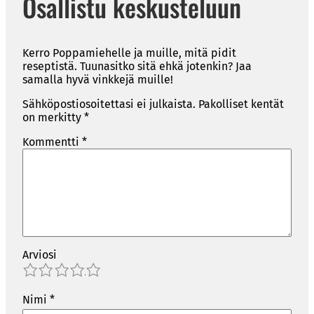
Osallistu keskusteluun
Kerro Poppamiehelle ja muille, mitä pidit
reseptistä. Tuunasitko sitä ehkä jotenkin? Jaa
samalla hyvä vinkkejä muille!
Sähköpostiosoitettasi ei julkaista.
Pakolliset kentät
on merkitty
*
Kommentti
*
Arviosi
1
2
3
4
5
Nimi
*