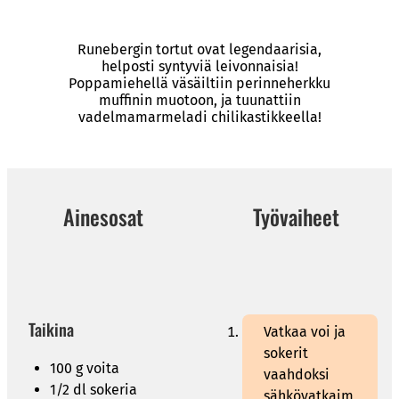
Runebergin tortut ovat legendaarisia,
helposti syntyviä leivonnaisia!
Poppamiehellä väsäiltiin perinneherkku
muffinin muotoon, ja tuunattiin
vadelmamarmeladi chilikastikkeella!
Ainesosat
Työvaiheet
Taikina
Vatkaa voi ja
sokerit
100 g voita
vaahdoksi
1/2 dl sokeria
sähkövatkaim