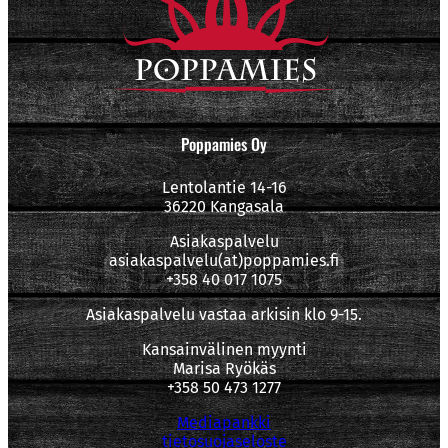
Poppamies Oy
Lentolantie 14-16
36220 Kangasala
Asiakaspalvelu
asiakaspalvelu(at)poppamies.fi
+358 40 017 1075
Asiakaspalvelu vastaa arkisin klo 9-15.
Kansainvälinen myynti
Marisa Ryökäs
+358 50 473 1277
Mediapankki
tietosuojaseloste