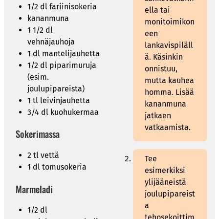
1/2 dl fariinisokeria
ella tai
kananmuna
monitoimikon
1 1/2 dl
een
vehnäjauhoja
lankavispiläll
1 dl mantelijauhetta
ä. Käsinkin
1/2 dl piparimuruja
onnistuu,
(esim.
mutta kauhea
joulupipareista)
homma. Lisää
1 tl leivinjauhetta
kananmuna
3/4 dl kuohukermaa
jatkaen
vatkaamista.
Sokerimassa
2 tl vettä
Tee
1 dl tomusokeria
esimerkiksi
ylijääneistä
Marmeladi
joulupipareist
a
1/2 dl
tehosekoittim