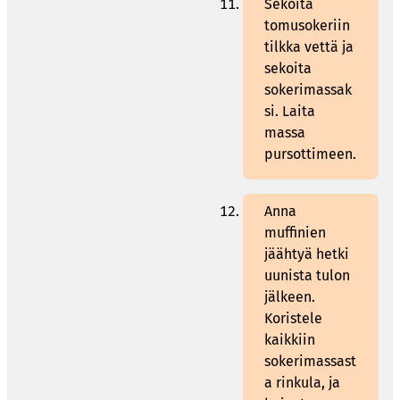
Sekoita
tomusokeriin
tilkka vettä ja
sekoita
sokerimassak
si. Laita
massa
pursottimeen.
Anna
muffinien
jäähtyä hetki
uunista tulon
jälkeen.
Koristele
kaikkiin
sokerimassast
a rinkula, ja