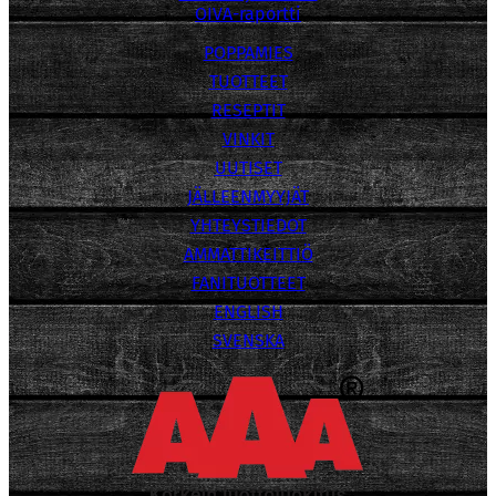
OIVA-raportti
POPPAMIES
TUOTTEET
RESEPTIT
VINKIT
UUTISET
JÄLLEENMYYJÄT
YHTEYSTIEDOT
AMMATTIKEITTIÖ
FANITUOTTEET
ENGLISH
SVENSKA