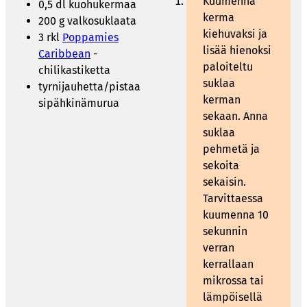
Kuumenna
0,5 dl kuohukermaa
kerma
200 g valkosuklaata
kiehuvaksi ja
3 rkl
Poppamies
lisää hienoksi
Caribbean
-
paloiteltu
chilikastiketta
suklaa
tyrnijauhetta/pistaa
kerman
sipähkinämurua
sekaan. Anna
suklaa
pehmetä ja
sekoita
sekaisin.
Tarvittaessa
kuumenna 10
sekunnin
verran
kerrallaan
mikrossa tai
lämpöisellä