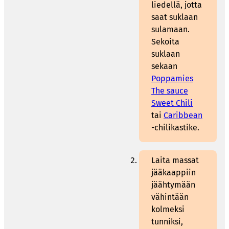
liedellä, jotta
saat suklaan
sulamaan.
Sekoita
suklaan
sekaan
Poppamies
The sauce
Sweet Chili
tai
Caribbean
-chilikastike.
Laita massat
jääkaappiin
jäähtymään
vähintään
kolmeksi
tunniksi,