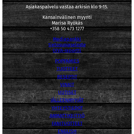
Asiakaspalvelu vastaa arkisin klo 9-15.
Kansainvälinen myynti
Marisa Ryökäs
+358 50 473 1277
Mediapankki
tietosuojaseloste
OIVA-raportti
POPPAMIES
TUOTTEET
RESEPTIT
VINKIT
UUTISET
JÄLLEENMYYJÄT
YHTEYSTIEDOT
AMMATTIKEITTIÖ
FANITUOTTEET
ENGLISH