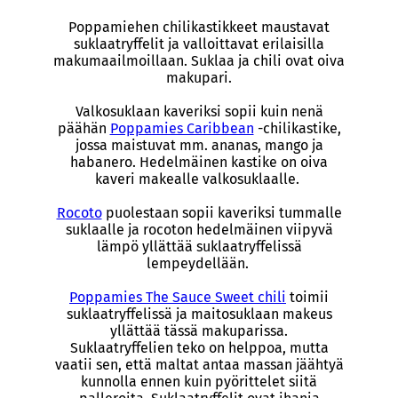
Poppamiehen chilikastikkeet maustavat
suklaatryffelit ja valloittavat erilaisilla
makumaailmoillaan. Suklaa ja chili ovat oiva
makupari.
Valkosuklaan kaveriksi sopii kuin nenä
päähän
Poppamies Caribbean
-chilikastike,
jossa maistuvat mm. ananas, mango ja
habanero. Hedelmäinen kastike on oiva
kaveri makealle valkosuklaalle.
Rocoto
puolestaan sopii kaveriksi tummalle
suklaalle ja rocoton hedelmäinen viipyvä
lämpö yllättää suklaatryffelissä
lempeydellään.
Poppamies The Sauce Sweet chili
toimii
suklaatryffelissä ja maitosuklaan makeus
yllättää tässä makuparissa.
Suklaatryffelien teko on helppoa, mutta
vaatii sen, että maltat antaa massan jäähtyä
kunnolla ennen kuin pyörittelet siitä