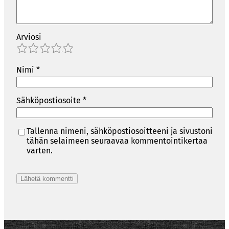
Arviosi
1
2
3
4
5
Nimi
*
Sähköpostiosoite
*
Tallenna nimeni, sähköpostiosoitteeni ja sivustoni
tähän selaimeen seuraavaa kommentointikertaa
varten.