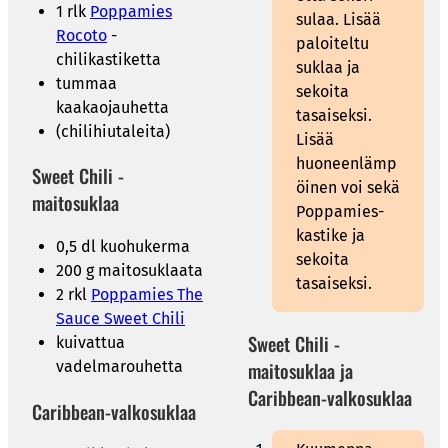
1 rlk
Poppamies
sulaa. Lisää
Rocoto
-
paloiteltu
chilikastiketta
suklaa ja
tummaa
sekoita
kaakaojauhetta
tasaiseksi.
(chilihiutaleita)
Lisää
huoneenlämp
Sweet Chili -
öinen voi sekä
maitosuklaa
Poppamies-
kastike ja
0,5 dl kuohukerma
sekoita
200 g maitosuklaata
tasaiseksi.
2 rkl
Poppamies The
Sauce Sweet Chili
Sweet Chili -
kuivattua
vadelmarouhetta
maitosuklaa ja
Caribbean-valkosuklaa
Caribbean-valkosuklaa