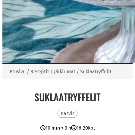
Etusivu
/
Reseptit
/
Jälkiruoat
/
Suklaatryffelit
SUKLAATRYFFELIT
Kasvis
10 min + 3 h
16-20kpl