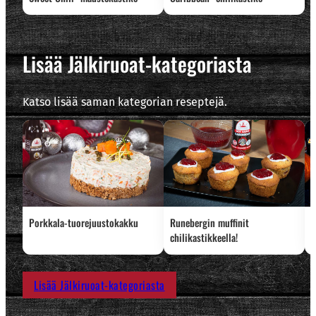
Lisää Jälkiruoat-kategoriasta
Katso lisää saman kategorian reseptejä.
Porkkala-tuorejuustokakku
Runebergin muffinit
C
chilikastikkeella!
Lisää Jälkiruoat-kategoriasta