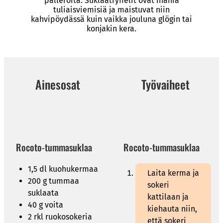
palleroita. Suklaatryffelit ovat ihania
tuliaisviemisiä ja maistuvat niin
kahvipöydässä kuin vaikka jouluna glögin tai
konjakin kera.
Ainesosat
Työvaiheet
Rocoto-tummasuklaa
Rocoto-tummasuklaa
1,5 dl kuohukermaa
Laita kerma ja
200 g tummaa
sokeri
suklaata
kattilaan ja
40 g voita
kiehauta niin,
2 rkl ruokosokeria
että sokeri