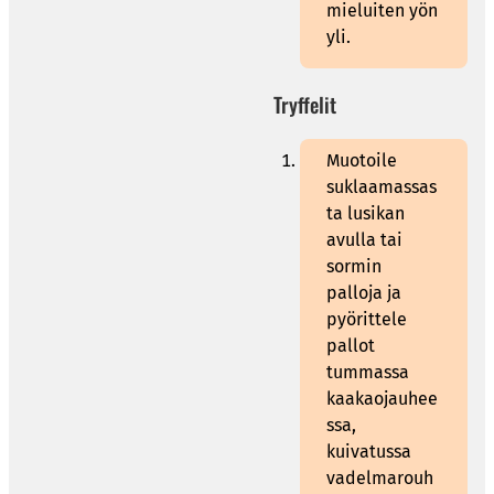
mieluiten yön
yli.
Tryffelit
Muotoile
suklaamassas
ta lusikan
avulla tai
sormin
palloja ja
pyörittele
pallot
tummassa
kaakaojauhee
ssa,
kuivatussa
vadelmarouh