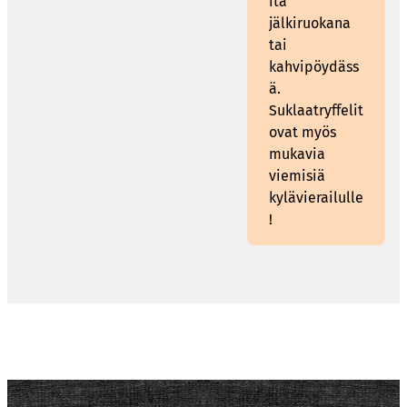
itä
jälkiruokana
tai
kahvipöydäss
ä.
Suklaatryffelit
ovat myös
mukavia
viemisiä
kylävierailulle
!