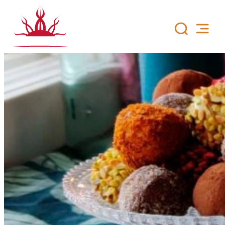
Siirry
sisältöön