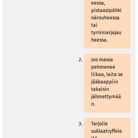
eessa,
pistaasipähki
närouheessa
tai
tyrnimarjajau
heessa.
Jos massa
pehmenee
liikaa, laita se
jääkaappiin
takaisin
jähmettymää
n.
Tarjoile
suklaatryffele