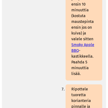
ensin 10
minuuttia
(kostuta
maustepinta
ensin jos on
kuiva) ja
valele sitten
Smoky Apple
BBQ
-
kastikkeella.
Paahda 5
minuuttia
lisää.
Ripottele
tuoretta
korianteria
pinnalle ja