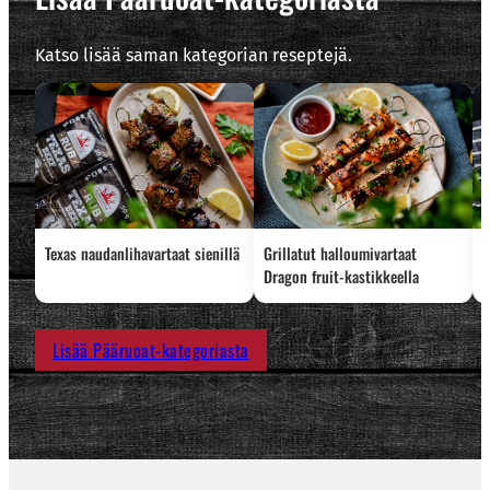
Katso lisää saman kategorian reseptejä.
Texas naudanlihavartaat sienillä
Grillatut halloumivartaat
L
Dragon fruit-kastikkeella
Lisää Pääruoat-kategoriasta