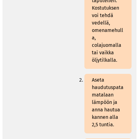
taputellen.
Kostutuksen
voi tehdä
vedellä,
omenamehull
a,
colajuomalla
tai vaikka
öljytilkalla.
Aseta
haudutuspata
matalaan
lämpöön ja
anna hautua
kannen alla
2,5 tuntia.