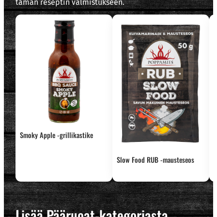
tämän reseptin valmistukseen.
Smoky Apple -grillikastike
Slow Food RUB -mausteseos
B
m
Lisää Pääruoat-kategoriasta