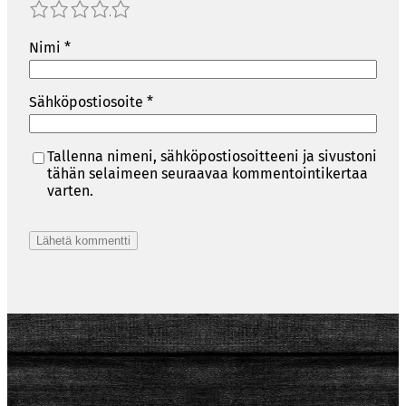
1
2
3
4
5
Nimi
*
Sähköpostiosoite
*
Tallenna nimeni, sähköpostiosoitteeni ja sivustoni
tähän selaimeen seuraavaa kommentointikertaa
varten.