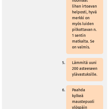
huomaat
lihan irtoavan
helposti, hyvä
merkki on
myös luiden
pilkottavan n.
1 sentin
matkalta. Se
on valmis.
Lämmitä uuni
200 asteeseen
ylävastuksille.
Paahda
kylkeä
maustepuoli
ylöspäin