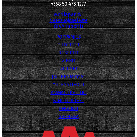
+358 50 473 1277
Mediapankki
tietosuojaseloste
OIVA-raportti
POPPAMIES
TUOTTEET
RESEPTIT
VINKIT
UUTISET
JÄLLEENMYYJÄT
YHTEYSTIEDOT
AMMATTIKEITTIÖ
FANITUOTTEET
ENGLISH
SVENSKA