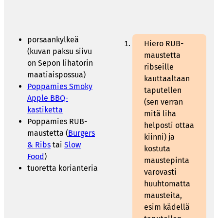
porsaankylkeä
Hiero RUB-
(kuvan paksu siivu
maustetta
on Sepon lihatorin
ribseille
maatiaispossua)
kauttaaltaan
Poppamies Smoky
taputellen
Apple BBQ-
(sen verran
kastiketta
mitä liha
Poppamies RUB-
helposti ottaa
maustetta (
Burgers
kiinni) ja
& Ribs
tai
Slow
kostuta
Food
)
maustepinta
tuoretta korianteria
varovasti
huuhtomatta
mausteita,
esim kädellä