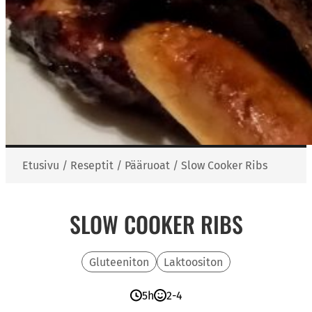
Etusivu
/
Reseptit
/
Pääruoat
/
Slow Cooker Ribs
SLOW COOKER RIBS
Gluteeniton
Laktoositon
5h
2-4