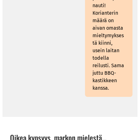
nauti!
Korianterin
määrä on
aivan omasta
mieltymykses
tä kiinni,
usein laitan
todella
reilusti. Sama
juttu BBQ-
kastikkeen
kanssa.
Oikea kypsyys, markon mielestä…