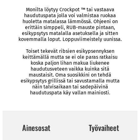
Monilta löytyy Crockpot ™ tai vastaava
haudutuspata jolla voi valmistaa ruokaa
huoletta matalassa lämmössä. Ohjeeni on
erittäin simppeli, RUB-mauste pintaan,
esikypsytys matalalla asetuksella ja sitten
kovemmalla loput. Loppuviimeistely uunissa.
Toiset tekevät ribsien esikypsennyksen
keittämällä mutta se ei ole paras ratkaisu
koska paljon lihan makua liukenee
haudutusveteen vaikka kuinka sitä
maustaisit. Oma suosikkini on tehdä
esikypsytys grillissä tai savustamalla mutta
näin talvisaikaan tai sadepäivinä
haudutuspata käy vallan mainiosti.
Ainesosat
Työvaiheet