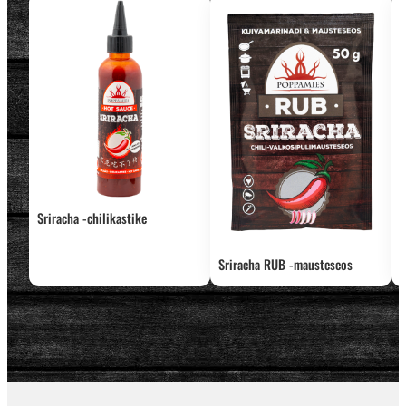
Sriracha -chilikastike
Sriracha RUB -mausteseos
S