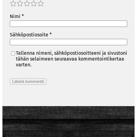
1
2
3
4
5
Nimi
*
Sähköpostiosoite
*
Tallenna nimeni, sähköpostiosoitteeni ja sivustoni
tähän selaimeen seuraavaa kommentointikertaa
varten.