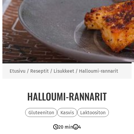
Etusivu
/
Reseptit
/
Lisukkeet
/
Halloumi-rannarit
HALLOUMI-RANNARIT
Gluteeniton
Kasvis
Laktoositon
20 min
4