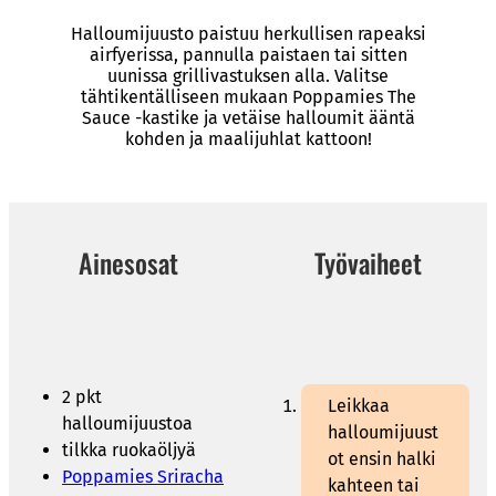
Halloumijuusto paistuu herkullisen rapeaksi
airfyerissa, pannulla paistaen tai sitten
uunissa grillivastuksen alla. Valitse
tähtikentälliseen mukaan Poppamies The
Sauce -kastike ja vetäise halloumit ääntä
kohden ja maalijuhlat kattoon!
Ainesosat
Työvaiheet
2 pkt
Leikkaa
halloumijuustoa
halloumijuust
tilkka ruokaöljyä
ot ensin halki
Poppamies
Sriracha
kahteen tai