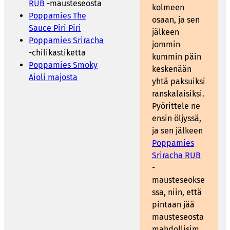
RUB
-mausteseosta
kolmeen
Poppamies The
osaan, ja sen
Sauce Piri Piri
jälkeen
Poppamies Sriracha
jommin
-chilikastiketta
kummin päin
Poppamies Smoky
keskenään
Aioli majosta
yhtä paksuiksi
ranskalaisiksi.
Pyörittele ne
ensin öljyssä,
ja sen jälkeen
Poppamies
Sriracha RUB
-
mausteseokse
ssa, niin, että
pintaan jää
mausteseosta
mahdollisim