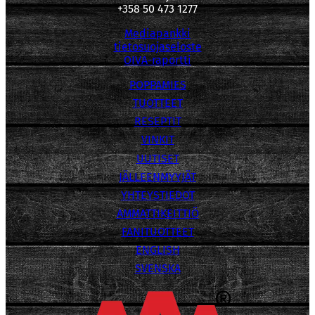
+358 50 473 1277
Mediapankki
tietosuojaseloste
OIVA-raportti
POPPAMIES
TUOTTEET
RESEPTIT
VINKIT
UUTISET
JÄLLEENMYYJÄT
YHTEYSTIEDOT
AMMATTIKEITTIÖ
FANITUOTTEET
ENGLISH
SVENSKA