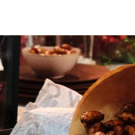
uotteet
Reseptit
Vinkit
Uutiset
Jälleenmyyjät
Amm