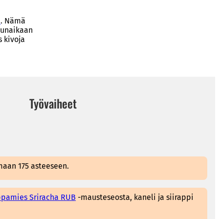
a
. Nämä
ulunaikaan
 kivoja
Työvaiheet
aan 175 asteeseen.
pamies Sriracha RUB
-mausteseosta, kaneli ja siirappi