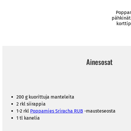
Poppam
pähkinät 
kortti
Ainesosat
200 g kuorittuja manteleita
2 rkl siirappia
1-2 rkl
Poppamies Sriracha RUB
-mausteseosta
1 tl kanelia