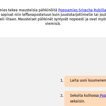
ies tekee mausteisia pähkinöitä
Poppamies Sriracha Rubill
sopivat niin leffanaposteluun kuin juustotarjottimelle tai jo
peli-iltaan. Mausteiset pähkinät syntyvät nopeasti ja ovat myös
viemisiä.
Laita uuni kuumenem
Sekoita kulhossa
Pop
sekaisin.