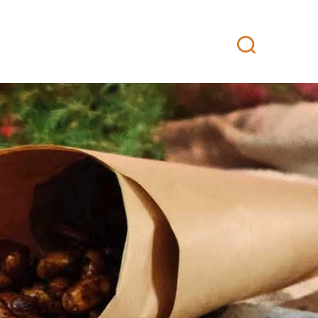
attikeittiö
Yhteystiedot
Fanituotteet