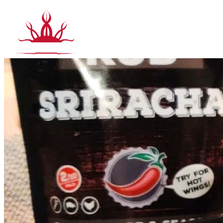
Siirry
sisältöön
T