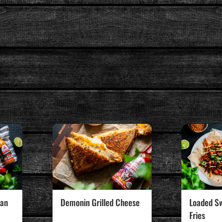
ian
Demonin Grilled Cheese
Loaded S
Fries