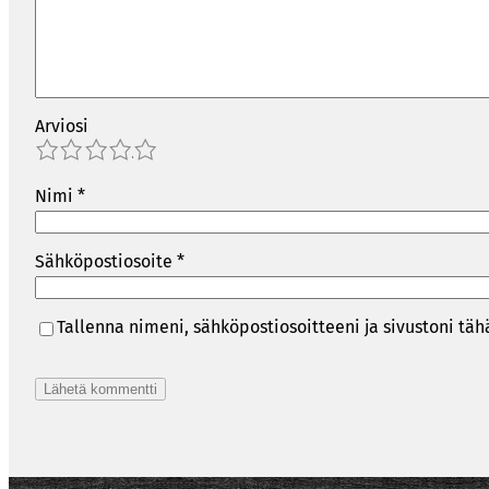
Arviosi
1
2
3
4
5
Nimi
*
Sähköpostiosoite
*
Tallenna nimeni, sähköpostiosoitteeni ja sivustoni t