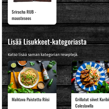
Sriracha RUB -
mausteseos
Lisää Lisukkeet-kategoriasta
Katso lisää saman kategorian reseptejä.
Mahtava Paistettu Riisi
Grillatut siivet Karib
Coleslawlla