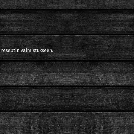
 reseptin valmistukseen.