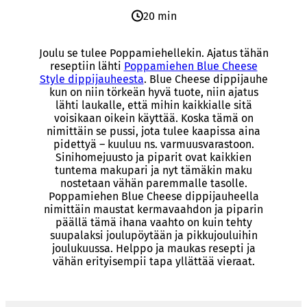
20 min
Joulu se tulee Poppamiehellekin. Ajatus tähän
reseptiin lähti
Poppamiehen Blue Cheese
Style dippijauheesta
. Blue Cheese dippijauhe
kun on niin törkeän hyvä tuote, niin ajatus
lähti laukalle, että mihin kaikkialle sitä
voisikaan oikein käyttää. Koska tämä on
nimittäin se pussi, jota tulee kaapissa aina
pidettyä – kuuluu ns. varmuusvarastoon.
Sinihomejuusto ja piparit ovat kaikkien
tuntema makupari ja nyt tämäkin maku
nostetaan vähän paremmalle tasolle.
Poppamiehen Blue Cheese dippijauheella
nimittäin maustat kermavaahdon ja piparin
päällä tämä ihana vaahto on kuin tehty
suupalaksi joulupöytään ja pikkujouluihin
joulukuussa. Helppo ja maukas resepti ja
vähän erityisempii tapa yllättää vieraat.