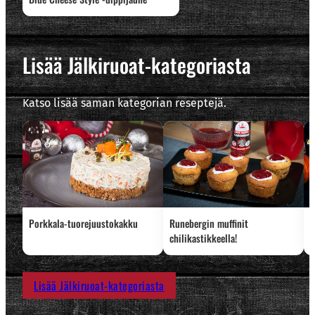
Lisää Jälkiruoat-kategoriasta
Katso lisää saman kategorian reseptejä.
Porkkala-tuorejuustokakku
Runebergin muffinit
C
chilikastikkeella!
Lisää Jälkiruoat-kategoriasta