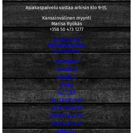
Asiakaspalvelu vastaa arkisin klo 9-15.
Kansainvälinen myynti
Marisa Ryökäs
+358 50 473 1277
Mediapankki
tietosuojaseloste
OIVA-raportti
POPPAMIES
TUOTTEET
RESEPTIT
VINKIT
UUTISET
JÄLLEENMYYJÄT
YHTEYSTIEDOT
AMMATTIKEITTIÖ
FANITUOTTEET
ENGLISH