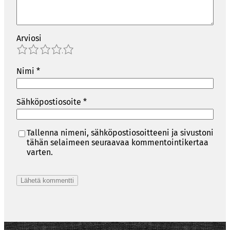
Arviosi
1
2
3
4
5
Nimi
*
Sähköpostiosoite
*
Tallenna nimeni, sähköpostiosoitteeni ja sivustoni
tähän selaimeen seuraavaa kommentointikertaa
varten.