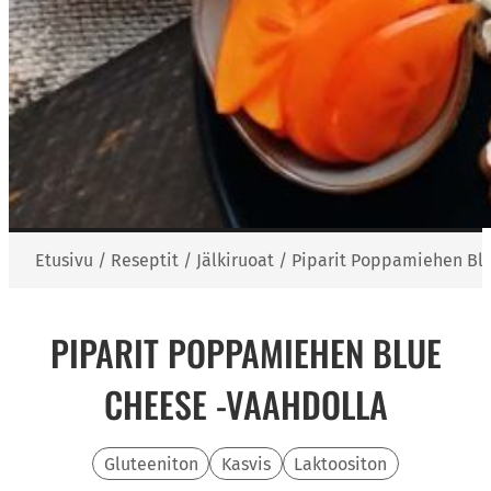
Etusivu
/
Reseptit
/
Jälkiruoat
/
Piparit Poppamiehen Blu
PIPARIT POPPAMIEHEN BLUE
CHEESE -VAAHDOLLA
Gluteeniton
Kasvis
Laktoositon