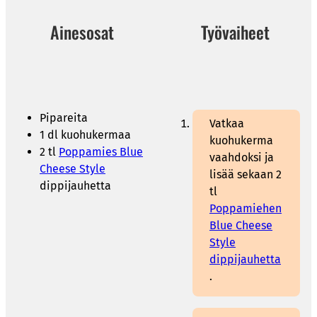
Ainesosat
Työvaiheet
Pipareita
Vatkaa
1 dl kuohukermaa
kuohukerma
2 tl
Poppamies Blue
vaahdoksi ja
Cheese Style
lisää sekaan 2
dippijauhetta
tl
Poppamiehen
Blue Cheese
Style
dippijauhetta
.