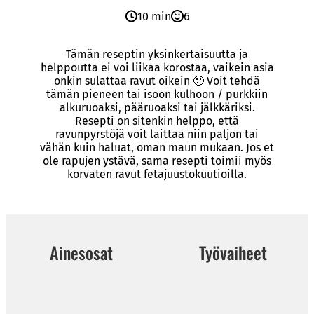
10 min
6
Tämän reseptin yksinkertaisuutta ja
helppoutta ei voi liikaa korostaa, vaikein asia
onkin sulattaa ravut oikein 🙂 Voit tehdä
tämän pieneen tai isoon kulhoon / purkkiin
alkuruoaksi, pääruoaksi tai jälkkäriksi.
Resepti on sitenkin helppo, että
ravunpyrstöjä voit laittaa niin paljon tai
vähän kuin haluat, oman maun mukaan. Jos et
ole rapujen ystävä, sama resepti toimii myös
korvaten ravut fetajuustokuutioilla.
Ainesosat
Työvaiheet