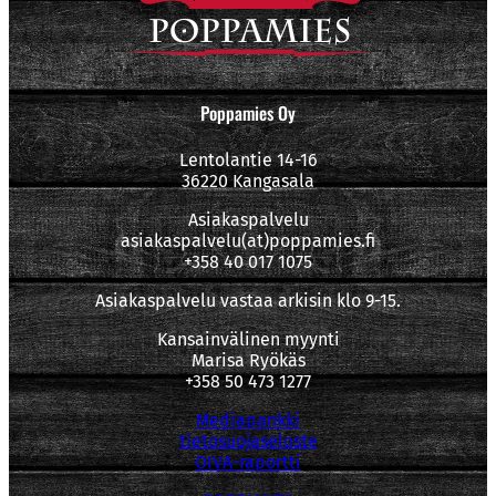
Poppamies Oy
Lentolantie 14-16
36220 Kangasala
Asiakaspalvelu
asiakaspalvelu(at)poppamies.fi
+358 40 017 1075
Asiakaspalvelu vastaa arkisin klo 9-15.
Kansainvälinen myynti
Marisa Ryökäs
+358 50 473 1277
Mediapankki
tietosuojaseloste
OIVA-raportti