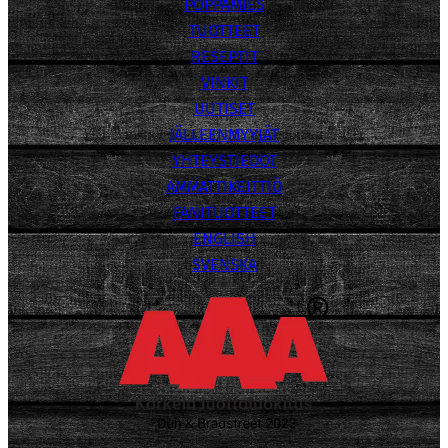
POPPAMIES
TUOTTEET
RESEPTIT
VINKIT
UUTISET
JÄLLEENMYYJÄT
YHTEYSTIEDOT
AMMATTIKEITTIÖ
FANITUOTTEET
ENGLISH
SVENSKA