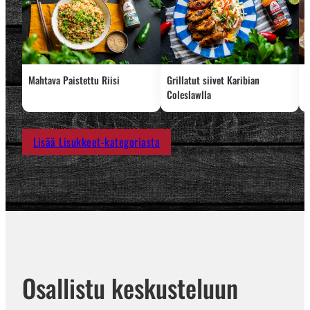
Mahtava Paistettu Riisi
Grillatut siivet Karibian
D
Coleslawlla
Lisää Lisukkeet-kategoriasta
Osallistu keskusteluun