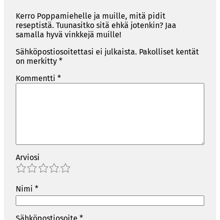
Kerro Poppamiehelle ja muille, mitä pidit
reseptistä. Tuunasitko sitä ehkä jotenkin? Jaa
samalla hyvä vinkkejä muille!
Sähköpostiosoitettasi ei julkaista.
Pakolliset kentät
on merkitty
*
Kommentti
*
Arviosi
1
2
3
4
5
Nimi
*
Sähköpostiosoite
*