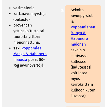
vesimelonia
Sekoita
katkaravunpyrstöjä
ravunpyrstöt
(pakaste)
ja
provencen
Poppamiehen
yrttisekoitusta tai
Mango &
tuoreita yrttejä
Habanero
hienonnettuna.
majonen
1 rkl
Poppamies
sekaisin
Mango & Habanero
sopivassa
majosta
per n. 50-
kulhossa
75g ravunpysrtöjä.
(halutessasi
voit latoa
myös
kerroksittain
kulhoon kuten
kuvassa).