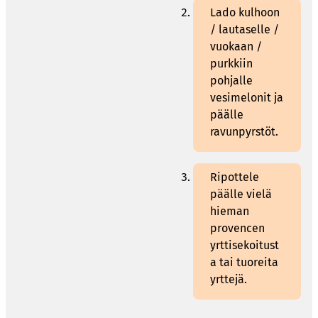
Lado kulhoon
/ lautaselle /
vuokaan /
purkkiin
pohjalle
vesimelonit ja
päälle
ravunpyrstöt.
Ripottele
päälle vielä
hieman
provencen
yrttisekoitust
a tai tuoreita
yrttejä.