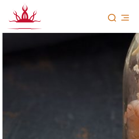
Siirry
sisältöön