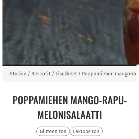
Etusivu
/
Reseptit
/
Lisukkeet
/
Poppamiehen mango-rapu
POPPAMIEHEN MANGO-RAPU-
MELONISALAATTI
Gluteeniton
Laktoositon