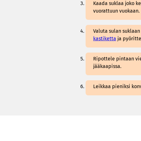
Kaada suklaa joko ke
vuorattuun vuokaan.
Valuta sulan suklaan
kastiketta
ja pyöritte
Ripottele pintaan vi
jääkaapissa.
Leikkaa pieniksi kon