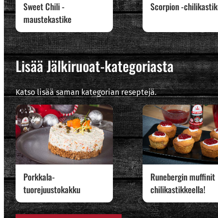
Sweet Chili -
Scorpion -chilikasti
maustekastike
Lisää Jälkiruoat-kategoriasta
Katso lisää saman kategorian reseptejä.
Porkkala-
Runebergin muffinit
tuorejuustokakku
chilikastikkeella!