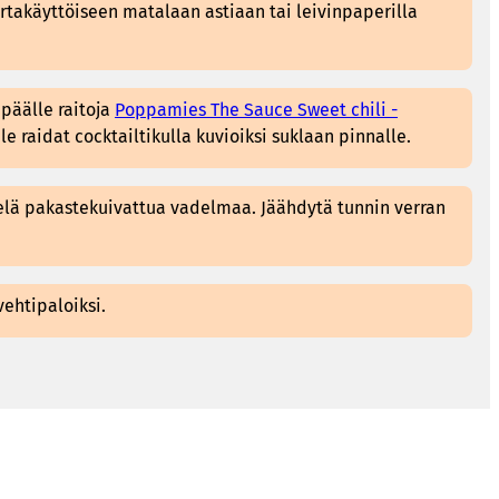
rtakäyttöiseen matalaan astiaan tai leivinpaperilla
 päälle raitoja
Poppamies The Sauce Sweet chili -
le raidat cocktailtikulla kuvioiksi suklaan pinnalle.
elä pakastekuivattua vadelmaa. Jäähdytä tunnin verran
vehtipaloiksi.