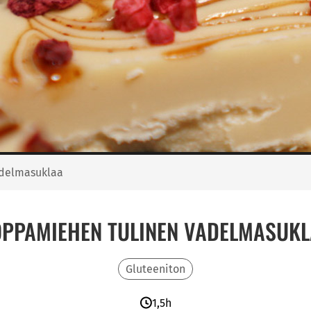
delmasuklaa
PPAMIEHEN TULINEN VADELMASUK
Gluteeniton
1,5h