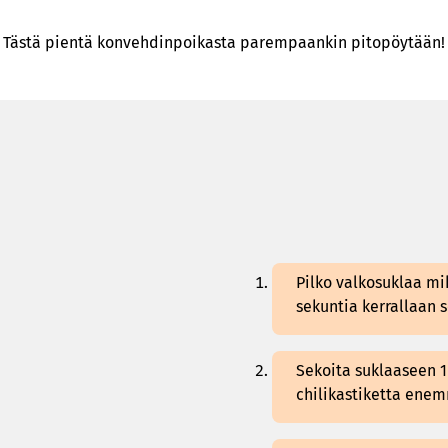
Tästä pientä konvehdinpoikasta parempaankin pitopöytään!
Pilko valkosuklaa mi
sekuntia kerrallaan s
Sekoita suklaaseen 1
chilikastiketta ene