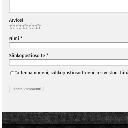
Arviosi
1
2
3
4
5
Nimi
*
Sähköpostiosoite
*
Tallenna nimeni, sähköpostiosoitteeni ja sivustoni t