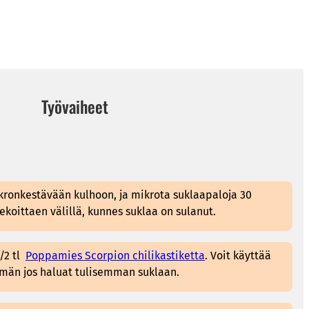
Työvaiheet
kronkestävään kulhoon, ja mikrota suklaapaloja 30
ekoittaen välillä, kunnes suklaa on sulanut.
/2 tl
Poppamies Scorpion chilikastiketta
. Voit käyttää
mmän jos haluat tulisemman suklaan.