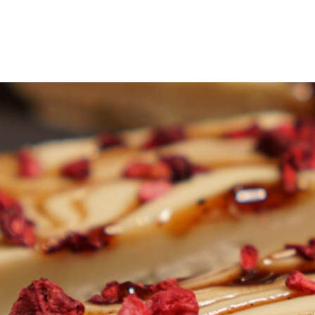
uotteet
Reseptit
Vinkit
Uutiset
Jälleenmyyjät
Amm