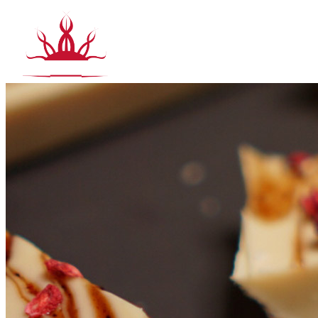
Siirry
sisältöön
T