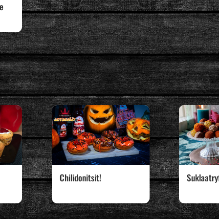
ke
Chilidonitsit!
Suklaatryf