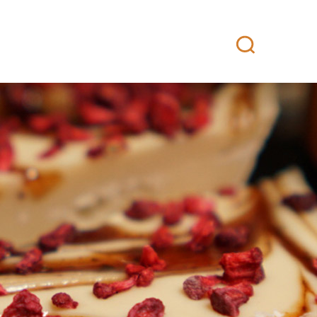
attikeittiö
Yhteystiedot
Fanituotteet