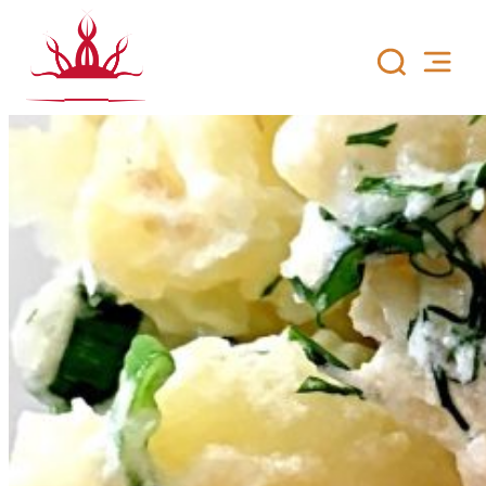
Siirry
sisältöön