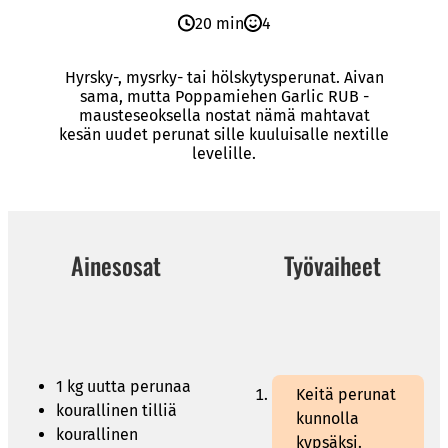
20 min
4
Hyrsky-, mysrky- tai hölskytysperunat. Aivan
sama, mutta Poppamiehen Garlic RUB -
mausteseoksella nostat nämä mahtavat
kesän uudet perunat sille kuuluisalle nextille
levelille.
Ainesosat
Työvaiheet
1 kg uutta perunaa
Keitä perunat
kourallinen tilliä
kunnolla
kourallinen
kypsäksi.