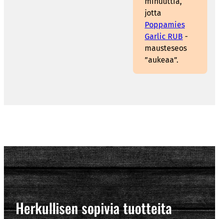
minuuttia,
jotta
Poppamies
Garlic RUB
-
mausteseos
”aukeaa”.
Herkullisen sopivia tuotteita