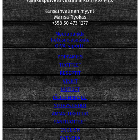
Asiakaspalvelu vastaa arkisin klo 9-15.
Kansainvälinen myynti
Marisa Ryökäs
+358 50 473 1277
Mediapankki
tietosuojaseloste
OIVA-raportti
POPPAMIES
TUOTTEET
RESEPTIT
VINKIT
UUTISET
JÄLLEENMYYJÄT
YHTEYSTIEDOT
AMMATTIKEITTIÖ
FANITUOTTEET
ENGLISH
SVENSKA