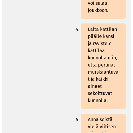
voi sulaa
joukkoon.
Laita kattilan
päälle kansi
ja ravistele
kattilaa
kunnolla niin,
että perunat
murskaantuva
t ja kaikki
aineet
sekoittuvat
kunnolla.
Anna seistä
vielä viitisen