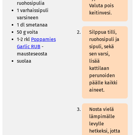
ruohosipulia
Valuta pois
1 varhaissipuli
keitinvesi.
varsineen
1 dl smetanaa
50 g voita
Silppua tilli,
1-2 rkl
Poppamies
ruohosipuli ja
Garlic RUB
-
sipuli, sekä
mausteseosta
sen varsi,
suolaa
lisää
kattilaan
perunoiden
päälle kaikki
aineet.
Nosta vielä
lämpimälle
levylle
hetkeksi, jotta