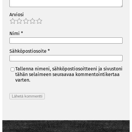
Arviosi
1
2
3
4
5
Nimi
*
Sähköpostiosoite
*
Tallenna nimeni, sähköpostiosoitteeni ja sivustoni
tähän selaimeen seuraavaa kommentointikertaa
varten.