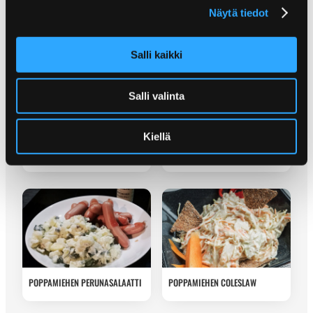
ITALIANSALAATTI
Näytä tiedot
Salli kaikki
Salli valinta
Kiellä
POPPAMIEHEN MANGO-RAPU-
MEKSIKOLAINEN RAPU-
MELONISALAATTI
CHEVICHESALAATTI
POPPAMIEHEN PERUNASALAATTI
POPPAMIEHEN COLESLAW