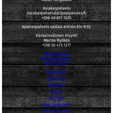
Asiakaspalvelu
asiakaspalvelu(at)poppamies.fi
+358 40 017 1075
Asiakaspalvelu vastaa arkisin klo 9-15.
Kansainvälinen myynti
Marisa Ryökäs
+358 50 473 1277
Mediapankki
tietosuojaseloste
OIVA-raportti
POPPAMIES
TUOTTEET
RESEPTIT
VINKIT
UUTISET
JÄLLEENMYYJÄT
YHTEYSTIEDOT