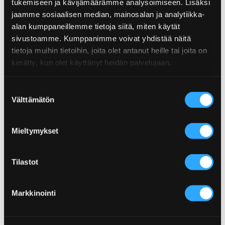
tukemiseen ja kävijämäärämme analysoimiseen. Lisäksi
jaamme sosiaalisen median, mainosalan ja analytiikka-
POLLOPASTASALAATTI
RAPU-MELONISALAATTI
alan kumppaneillemme tietoja siitä, miten käytät
sivustoamme. Kumppanimme voivat yhdistää näitä
tietoja muihin tietoihin, joita olet antanut heille tai joita on
kerätty, kun olet käyttänyt heidän palvelujaan.
Suostumuksen
Välttämätön
valinta
SAVUSTETTU
VALKOSIPULINEN LIHA-
MUNAKOISOSALAATTI
PERUNASALAATTI
Mieltymykset
Tilastot
Markkinointi
POPPAMIEHEN VEGAANINEN
POPPAMIEHEN ITALIANSALAATTI