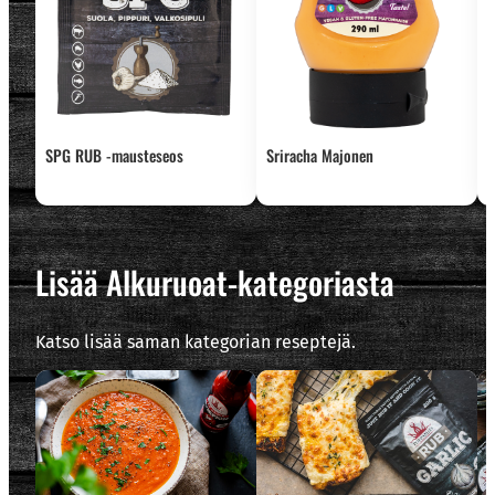
SPG RUB -mausteseos
Sriracha Majonen
L
m
Lisää Alkuruoat-kategoriasta
Katso lisää saman kategorian reseptejä.