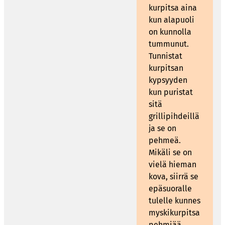
kurpitsa aina
kun alapuoli
on kunnolla
tummunut.
Tunnistat
kurpitsan
kypsyyden
kun puristat
sitä
grillipihdeillä
ja se on
pehmeä.
Mikäli se on
vielä hieman
kova, siirrä se
epäsuoralle
tulelle kunnes
myskikurpitsa
pehmiää.