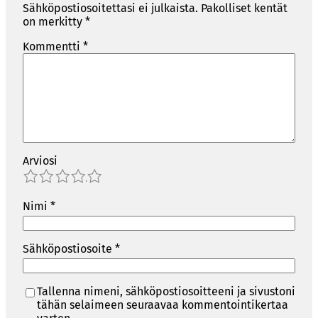
Sähköpostiosoitettasi ei julkaista.
Pakolliset kentät
on merkitty
*
Kommentti
*
Arviosi
1
2
3
4
5
Nimi
*
Sähköpostiosoite
*
Tallenna nimeni, sähköpostiosoitteeni ja sivustoni
tähän selaimeen seuraavaa kommentointikertaa