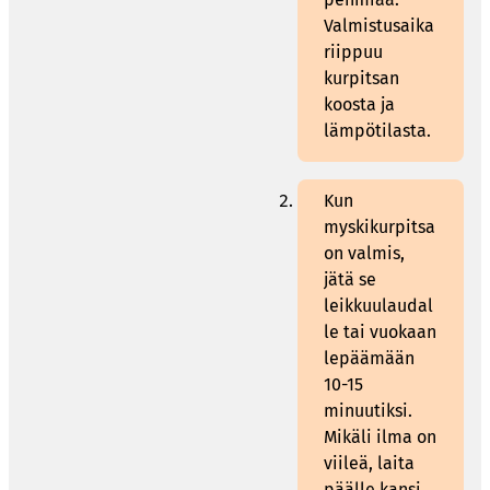
Valmistusaika
riippuu
kurpitsan
koosta ja
lämpötilasta.
Kun
myskikurpitsa
on valmis,
jätä se
leikkuulaudal
le tai vuokaan
lepäämään
10-15
minuutiksi.
Mikäli ilma on
viileä, laita
päälle kansi