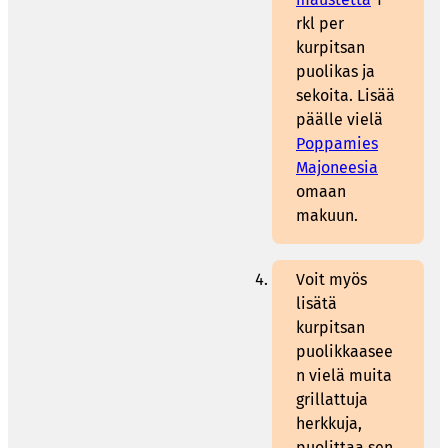
rkl per
kurpitsan
puolikas ja
sekoita. Lisää
päälle vielä
Poppamies
Majoneesia
omaan
makuun.
Voit myös
lisätä
kurpitsan
puolikkaasee
n vielä muita
grillattuja
herkkuja,
puolittaa sen