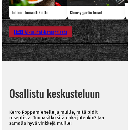
P
Tulinen tomaattikeitto
Cheesy garlic bread
Lisää Alkuruoat-kategoriasta
Osallistu keskusteluun
Kerro Poppamiehelle ja muille, mitä pidit
reseptistä. Tuunasitko sitä ehkä jotenkin? Jaa
samalla hyvä vinkkejä muille!