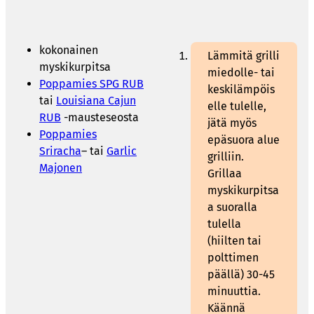
kokonainen
Lämmitä grilli
myskikurpitsa
miedolle- tai
Poppamies SPG RUB
keskilämpöis
tai
Louisiana Cajun
elle tulelle,
RUB
-mausteseosta
jätä myös
Poppamies
epäsuora alue
Sriracha
– tai
Garlic
grilliin.
Majonen
Grillaa
myskikurpitsa
a suoralla
tulella
(hiilten tai
polttimen
päällä) 30-45
minuuttia.
Käännä