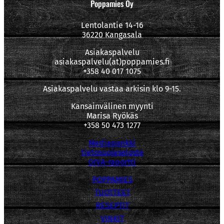
Poppamies Oy
Lentolantie 14-16
36220 Kangasala
Asiakaspalvelu
asiakaspalvelu(at)poppamies.fi
+358 40 017 1075
Asiakaspalvelu vastaa arkisin klo 9-15.
Kansainvälinen myynti
Marisa Ryökäs
+358 50 473 1277
Mediapankki
tietosuojaseloste
OIVA-raportti
POPPAMIES
TUOTTEET
RESEPTIT
VINKIT