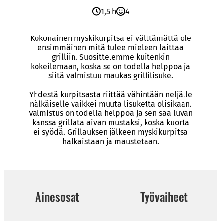
1,5 h
4
Kokonainen myskikurpitsa ei välttämättä ole
ensimmäinen mitä tulee mieleen laittaa
grilliin. Suosittelemme kuitenkin
kokeilemaan, koska se on todella helppoa ja
siitä valmistuu maukas grillilisuke.
Yhdestä kurpitsasta riittää vähintään neljälle
nälkäiselle vaikkei muuta lisuketta olisikaan.
Valmistus on todella helppoa ja sen saa luvan
kanssa grillata aivan mustaksi, koska kuorta
ei syödä. Grillauksen jälkeen myskikurpitsa
halkaistaan ja maustetaan.
Ainesosat
Työvaiheet