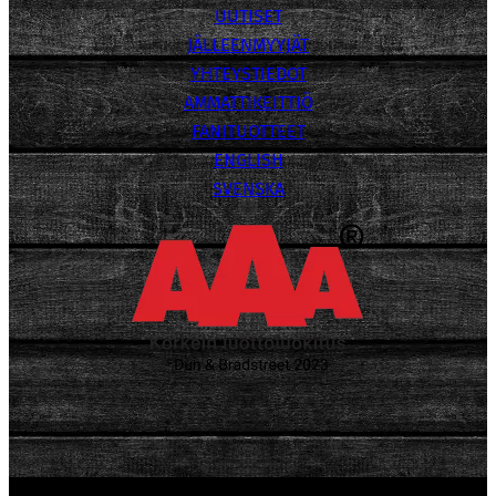
UUTISET
JÄLLEENMYYJÄT
YHTEYSTIEDOT
AMMATTIKEITTIÖ
FANITUOTTEET
ENGLISH
SVENSKA