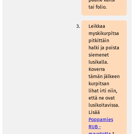
tai folio.
Leikkaa
myskikurpitsa
pitkittäin
halki ja poista
siemenet
lusikalla.
Koverra
tämän jälkeen
kurpitsan
lihat irti niin,
että ne ovat
lusikoitavissa.
Lisää
Poppamies
RUB -
maustetta
1