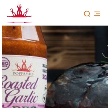
Siirry
sisältöön