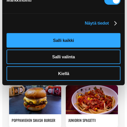
Näytä tiedot
Salli kaikki
CAJUN-MAUSTETTU
METSÄSTÄJÄNLEIPÄ
Salli valinta
SAVUSTETTU JUUSTOINEN RIISTA-
PEKONIRULLA
Kiellä
POPPAMIEHEN SMASH BURGER
JUNIORIN SPAGETTI