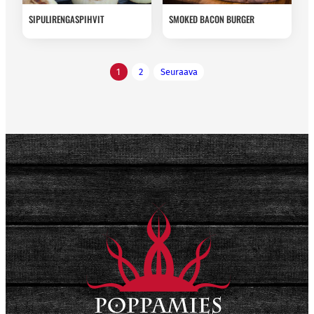
SIPULIRENGASPIHVIT
SMOKED BACON BURGER
Artikkelien
1
2
Seuraava
sivutus