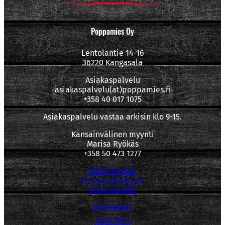
Poppamies Oy
Lentolantie 14-16
36220 Kangasala
Asiakaspalvelu
asiakaspalvelu(at)poppamies.fi
+358 40 017 1075
Asiakaspalvelu vastaa arkisin klo 9-15.
Kansainvälinen myynti
Marisa Ryökäs
+358 50 473 1277
Mediapankki
tietosuojaseloste
OIVA-raportti
POPPAMIES
TUOTTEET