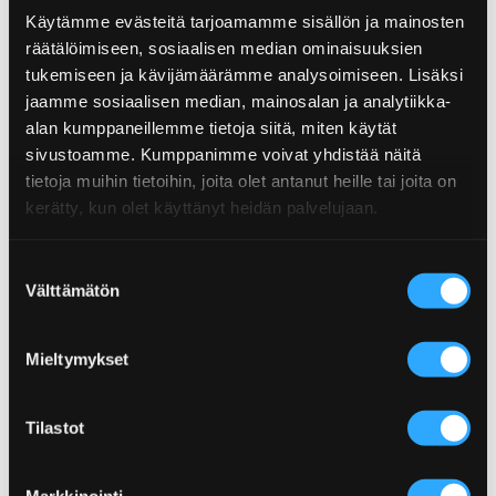
Käytämme evästeitä tarjoamamme sisällön ja mainosten
LUCKY SRIRACHA MEATBALLS!
JAUHELIHATACOKASTIKE
räätälöimiseen, sosiaalisen median ominaisuuksien
tukemiseen ja kävijämäärämme analysoimiseen. Lisäksi
jaamme sosiaalisen median, mainosalan ja analytiikka-
alan kumppaneillemme tietoja siitä, miten käytät
sivustoamme. Kumppanimme voivat yhdistää näitä
tietoja muihin tietoihin, joita olet antanut heille tai joita on
kerätty, kun olet käyttänyt heidän palvelujaan.
FOOLPROOF SMASH BURGER!
PENTTILÄN RIESKATACOJA JA
PEURARAGUA
Suostumuksen
Välttämätön
valinta
Mieltymykset
Tilastot
DAN DAN-NUUDELIT
HALLOWEEN-PIIRAKKA
Markkinointi