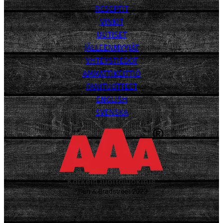
RESEPTIT
VINKIT
UUTISET
JÄLLEENMYYJÄT
YHTEYSTIEDOT
AMMATTIKEITTIÖ
FANITUOTTEET
ENGLISH
SVENSKA