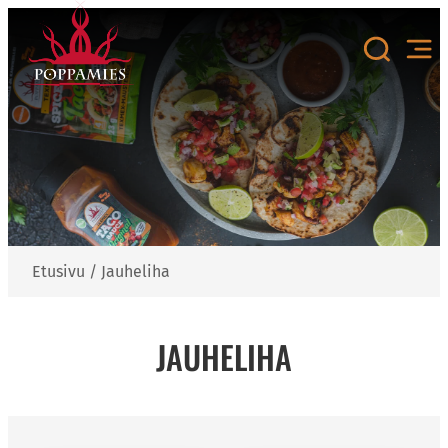
Siirry
sisältöön
Etusivu
/
Jauheliha
JAUHELIHA