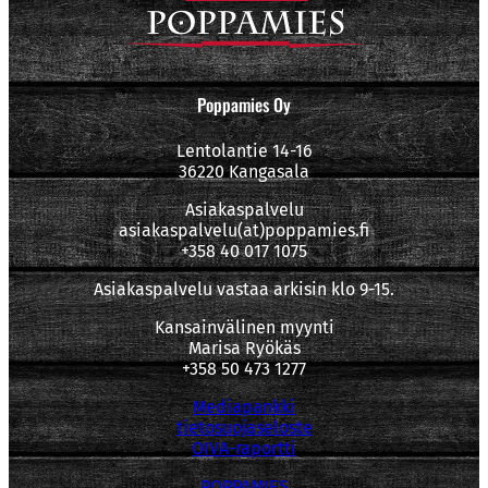
Poppamies Oy
Lentolantie 14-16
36220 Kangasala
Asiakaspalvelu
asiakaspalvelu(at)poppamies.fi
+358 40 017 1075
Asiakaspalvelu vastaa arkisin klo 9-15.
Kansainvälinen myynti
Marisa Ryökäs
+358 50 473 1277
Mediapankki
tietosuojaseloste
OIVA-raportti
POPPAMIES