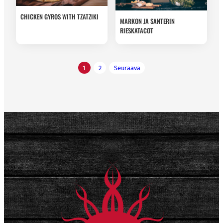
CHICKEN GYROS WITH TZATZIKI
MARKON JA SANTERIN
RIESKATACOT
Artikkelien
1
2
Seuraava
sivutus