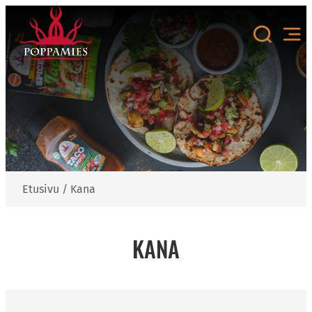
Siirry
sisältöön
Etusivu
/
Kana
KANA