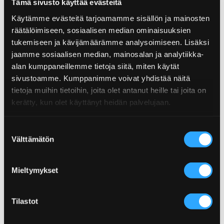
Tämä sivusto käyttää evästeitä
Käytämme evästeitä tarjoamamme sisällön ja mainosten
räätälöimiseen, sosiaalisen median ominaisuuksien
POPPAMIEHEN LIHAKARKIT!
POPCORNKANATACOT
tukemiseen ja kävijämäärämme analysoimiseen. Lisäksi
jaamme sosiaalisen median, mainosalan ja analytiikka-
alan kumppaneillemme tietoja siitä, miten käytät
sivustoamme. Kumppanimme voivat yhdistää näitä
tietoja muihin tietoihin, joita olet antanut heille tai joita on
kerätty, kun olet käyttänyt heidän palvelujaan.
Suostumuksen
HOT WINGS STYLE
GARLIC PARMESAN WINGS! -
Välttämätön
LIHAPIIRAKKA!
VALKOSIPULISET
valinta
PARMESAANISIIVET
Mieltymykset
Tilastot