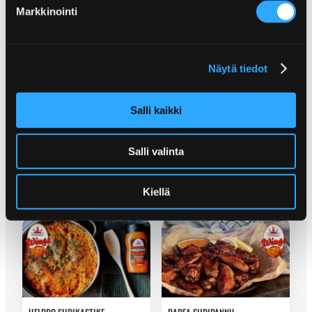
Markkinointi
RAPEAT KANAPALLEROT!
WING SAUCE KANA-
JUUSTOVUOKA
Näytä tiedot
Salli kaikki
Salli valinta
PARHAAT WINGSIT KOTONA!
SIIPIKASTIKE-
BROILERIDIPPIVARTAAT
Kiellä