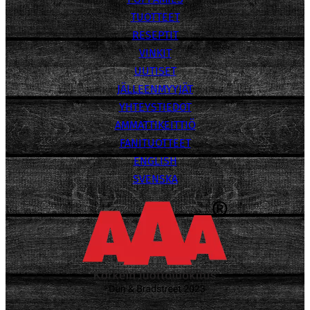
TUOTTEET
RESEPTIT
VINKIT
UUTISET
JÄLLEENMYYJÄT
YHTEYSTIEDOT
AMMATTIKEITTIÖ
FANITUOTTEET
ENGLISH
SVENSKA